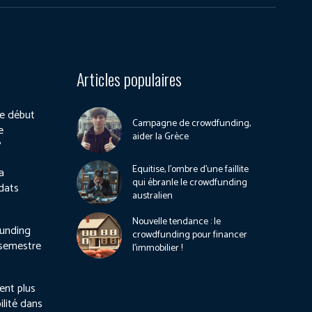
Articles populaires
e début
Campagne de crowdfunding,
e
aider la Grèce
?
Equitise, l’ombre d’une faillite
a
qui ébranle le crowdfunding
dats
australien
Nouvelle tendance : le
unding
crowdfunding pour financer
 semestre
l’immobilier !
ient plus
ilité dans