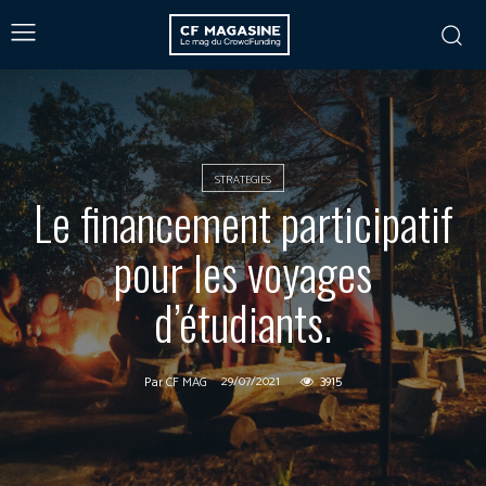
STRATEGIES
Le financement participatif
pour les voyages
d’étudiants.
29/07/2021
3915
Par
CF MAG