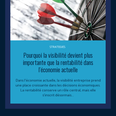
STRATEGIES
Pourquoi la visibilité devient plus
importante que la rentabilité dans
l’économie actuelle
Dans l’économie actuelle, la visibilité entreprise prend
une place croissante dans les décisions économiques.
La rentabilité conserve un rôle central, mais elle
s’inscrit désormais...