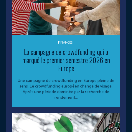
FINANCES
La campagne de crowdfunding qui a
marqué le premier semestre 2026 en
Europe
Une campagne de crowdfunding en Europe pleine de
sens. Le crowdfunding européen change de visage.
Après une période dominée par la recherche de
rendement...