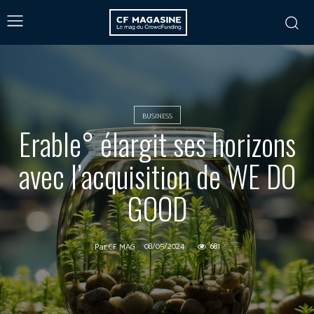
BUSINESS
Erable° élargit ses horizons
avec l’acquisition de WE DO
GOOD
08/05/2024
681
Par
CF MAG