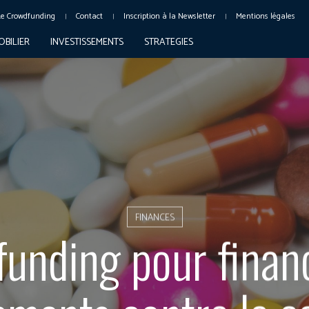
Le Crowdfunding
Contact
Inscription à la Newsletter
Mentions légales
OBILIER
INVESTISSEMENTS
STRATEGIES
FINANCES
unding pour finan