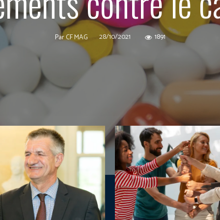
tements contre le c
28/10/2021
1891
Par
CF MAG