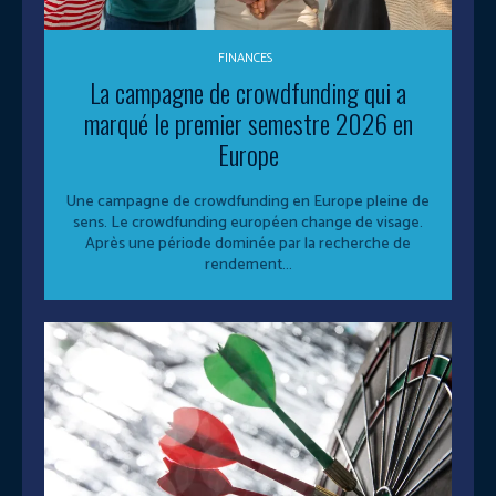
FINANCES
La campagne de crowdfunding qui a
marqué le premier semestre 2026 en
Europe
Une campagne de crowdfunding en Europe pleine de
sens. Le crowdfunding européen change de visage.
Après une période dominée par la recherche de
rendement...