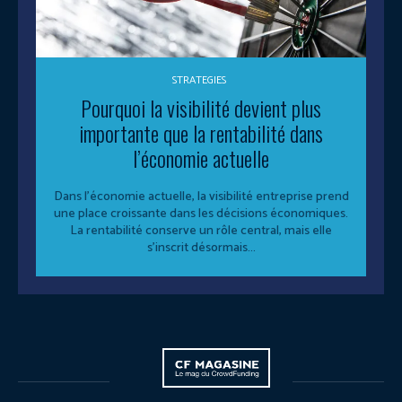
STRATEGIES
Pourquoi la visibilité devient plus
importante que la rentabilité dans
l’économie actuelle
Dans l’économie actuelle, la visibilité entreprise prend
une place croissante dans les décisions économiques.
La rentabilité conserve un rôle central, mais elle
s’inscrit désormais...