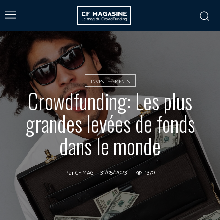
INVESTISSEMENTS
Crowdfunding: Les plus
grandes levées de fonds
dans le monde
31/05/2023
1370
Par
CF MAG