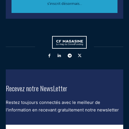
s’inscrit désormais...
Recevez notre NewsLetter
Restez toujours connectés avec le meilleur de
l'information en recevant gratuitement notre newsletter
Entrez