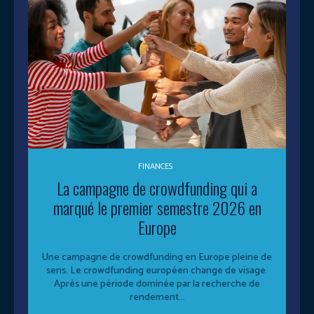
FINANCES
La campagne de crowdfunding qui a
marqué le premier semestre 2026 en
Europe
Une campagne de crowdfunding en Europe pleine de
sens. Le crowdfunding européen change de visage.
Après une période dominée par la recherche de
rendement...