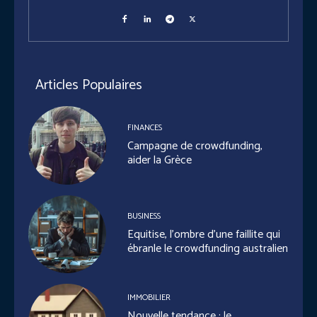
Articles Populaires
FINANCES
Campagne de crowdfunding,
aider la Grèce
BUSINESS
Equitise, l’ombre d’une faillite qui
ébranle le crowdfunding australien
IMMOBILIER
Nouvelle tendance : le