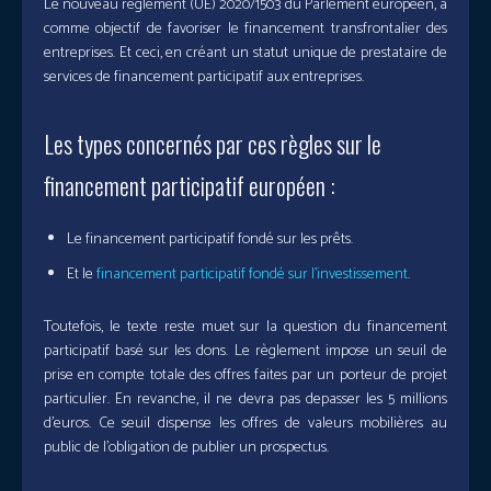
Le nouveau règlement (UE) 2020/1503 du Parlement européen, a
comme objectif de favoriser le financement transfrontalier des
entreprises. Et ceci, en créant un statut unique de prestataire de
services de financement participatif aux entreprises.
Les types concernés par ces règles sur le
financement participatif européen :
Le financement participatif fondé sur les prêts.
Et le
financement participatif fondé sur l’investissement
.
Toutefois, le texte reste muet sur la question du financement
participatif basé sur les dons. Le règlement impose un seuil de
prise en compte totale des offres faites par un porteur de projet
particulier. En revanche, il ne devra pas depasser les 5 millions
d’euros. Ce seuil dispense les offres de valeurs mobilières au
public de l’obligation de publier un prospectus.