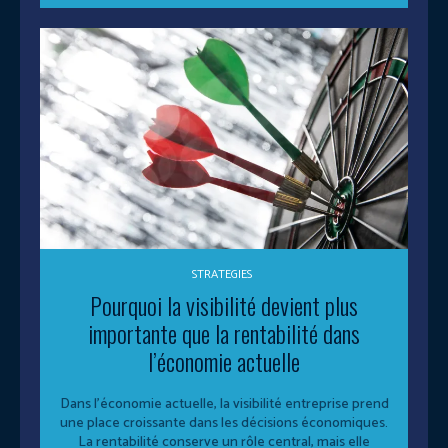
STRATEGIES
Pourquoi la visibilité devient plus
importante que la rentabilité dans
l’économie actuelle
Dans l’économie actuelle, la visibilité entreprise prend
une place croissante dans les décisions économiques.
La rentabilité conserve un rôle central, mais elle