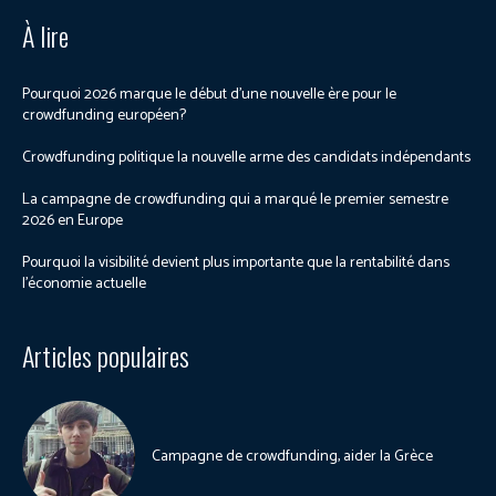
À lire
Pourquoi 2026 marque le début d’une nouvelle ère pour le
crowdfunding européen?
Crowdfunding politique la nouvelle arme des candidats indépendants
La campagne de crowdfunding qui a marqué le premier semestre
2026 en Europe
Pourquoi la visibilité devient plus importante que la rentabilité dans
l’économie actuelle
Articles populaires
Campagne de crowdfunding, aider la Grèce