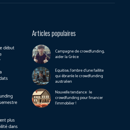
Articles populaires
e début
Campagne de crowdfunding,
e
aider la Grèce
?
Equitise, l’ombre d’une faillite
a
qui ébranle le crowdfunding
dats
australien
Nouvelle tendance : le
unding
crowdfunding pour financer
 semestre
l’immobilier !
ient plus
ilité dans