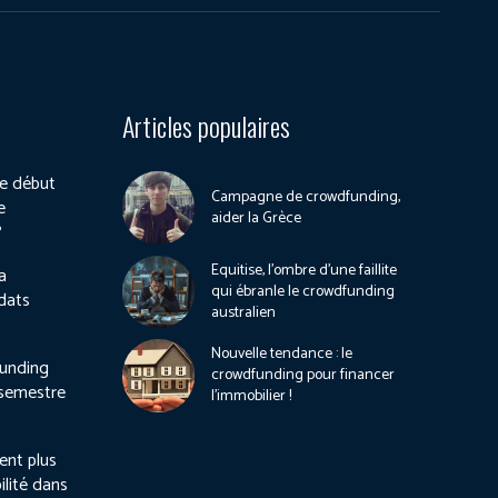
Articles populaires
e début
Campagne de crowdfunding,
e
aider la Grèce
?
Equitise, l’ombre d’une faillite
a
qui ébranle le crowdfunding
dats
australien
Nouvelle tendance : le
unding
crowdfunding pour financer
 semestre
l’immobilier !
ient plus
ilité dans