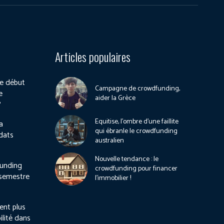
Articles populaires
e début
Campagne de crowdfunding,
e
aider la Grèce
?
Equitise, l’ombre d’une faillite
a
qui ébranle le crowdfunding
dats
australien
Nouvelle tendance : le
unding
crowdfunding pour financer
 semestre
l’immobilier !
ient plus
ilité dans