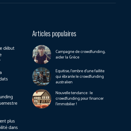
Articles populaires
e début
Campagne de crowdfunding,
e
aider la Grèce
?
Equitise, l’ombre d’une faillite
a
qui ébranle le crowdfunding
dats
australien
Nouvelle tendance : le
unding
crowdfunding pour financer
 semestre
l’immobilier !
ient plus
ilité dans