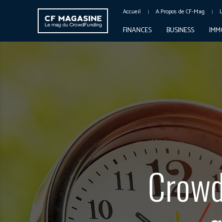
Accueil
A Propos de CF-Mag
FINANCES
BUSINESS
IMM
Crowd