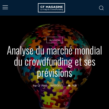
BUSINESS
Analyse du marché mondial
du crowdfunding et ses
prévisions
19/07/2023
1138
Par
CF MAG