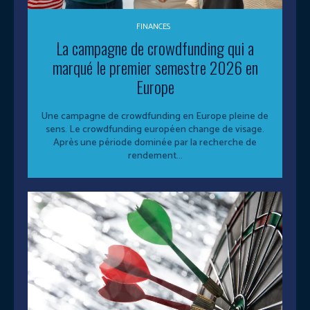
FINANCES
La campagne de crowdfunding qui a
marqué le premier semestre 2026 en
Europe
Une campagne de crowdfunding en Europe pleine de
sens. Le crowdfunding européen change de visage.
Après une période dominée par la recherche de
rendement...