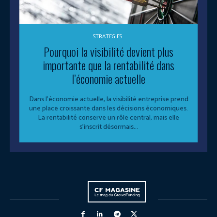
STRATEGIES
Pourquoi la visibilité devient plus
importante que la rentabilité dans
l’économie actuelle
Dans l’économie actuelle, la visibilité entreprise prend
une place croissante dans les décisions économiques.
La rentabilité conserve un rôle central, mais elle
s’inscrit désormais...