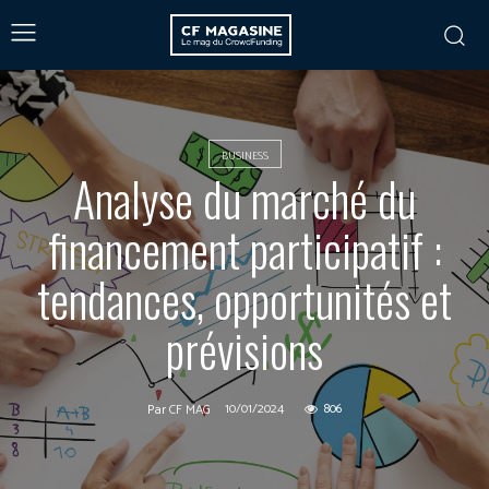
BUSINESS
Analyse du marché du
financement participatif :
tendances, opportunités et
prévisions
10/01/2024
806
Par
CF MAG