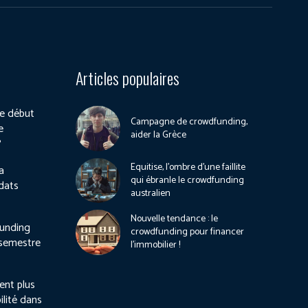
Articles populaires
e début
Campagne de crowdfunding,
e
aider la Grèce
?
Equitise, l’ombre d’une faillite
a
qui ébranle le crowdfunding
dats
australien
Nouvelle tendance : le
unding
crowdfunding pour financer
 semestre
l’immobilier !
ient plus
ilité dans