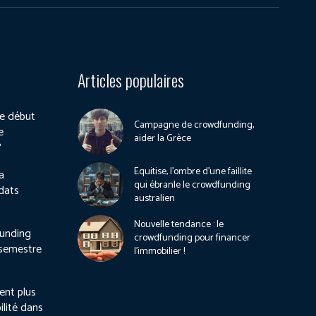
Articles populaires
e début
Campagne de crowdfunding,
e
aider la Grèce
?
Equitise, l’ombre d’une faillite
a
qui ébranle le crowdfunding
dats
australien
Nouvelle tendance : le
unding
crowdfunding pour financer
 semestre
l’immobilier !
ient plus
ilité dans