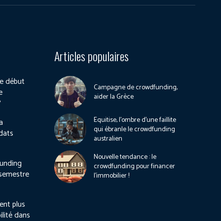
Articles populaires
e début
Campagne de crowdfunding,
e
aider la Grèce
?
Equitise, l’ombre d’une faillite
a
qui ébranle le crowdfunding
dats
australien
Nouvelle tendance : le
unding
crowdfunding pour financer
 semestre
l’immobilier !
ient plus
ilité dans