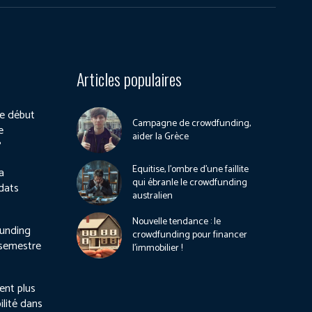
Articles populaires
e début
Campagne de crowdfunding,
e
aider la Grèce
?
Equitise, l’ombre d’une faillite
a
qui ébranle le crowdfunding
dats
australien
Nouvelle tendance : le
unding
crowdfunding pour financer
 semestre
l’immobilier !
ient plus
ilité dans