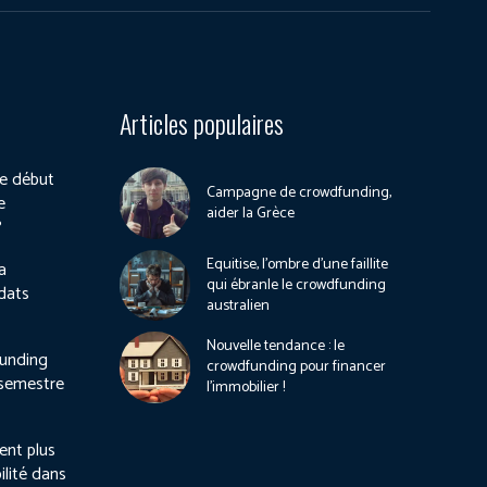
Articles populaires
e début
Campagne de crowdfunding,
e
aider la Grèce
?
Equitise, l’ombre d’une faillite
a
qui ébranle le crowdfunding
dats
australien
Nouvelle tendance : le
unding
crowdfunding pour financer
 semestre
l’immobilier !
ient plus
ilité dans