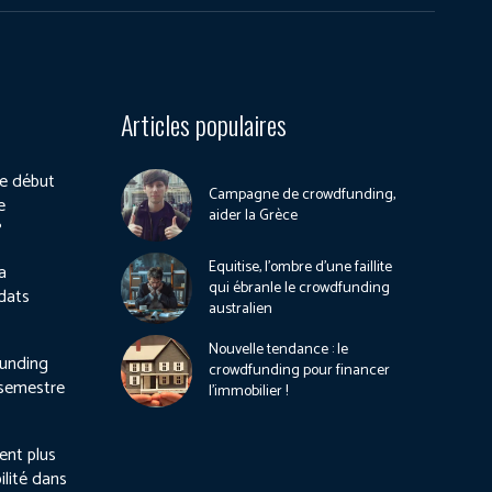
Articles populaires
e début
Campagne de crowdfunding,
e
aider la Grèce
?
Equitise, l’ombre d’une faillite
a
qui ébranle le crowdfunding
dats
australien
Nouvelle tendance : le
unding
crowdfunding pour financer
 semestre
l’immobilier !
ient plus
ilité dans