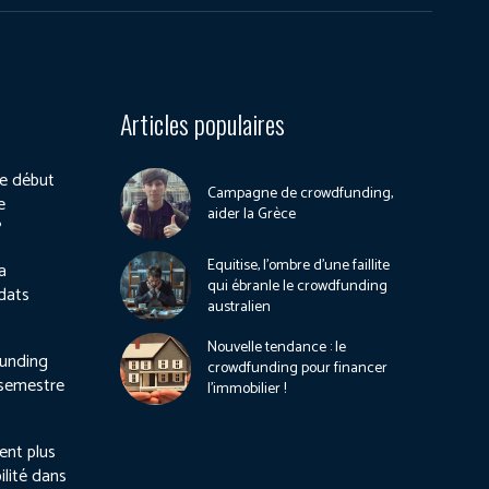
Articles populaires
e début
Campagne de crowdfunding,
e
aider la Grèce
?
Equitise, l’ombre d’une faillite
a
qui ébranle le crowdfunding
dats
australien
Nouvelle tendance : le
unding
crowdfunding pour financer
 semestre
l’immobilier !
ient plus
ilité dans