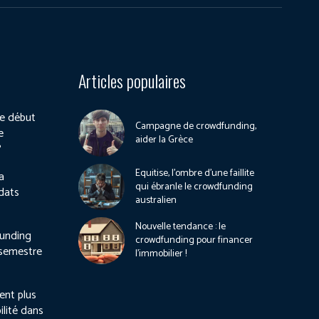
Articles populaires
e début
Campagne de crowdfunding,
e
aider la Grèce
?
Equitise, l’ombre d’une faillite
a
qui ébranle le crowdfunding
dats
australien
Nouvelle tendance : le
unding
crowdfunding pour financer
 semestre
l’immobilier !
ient plus
ilité dans