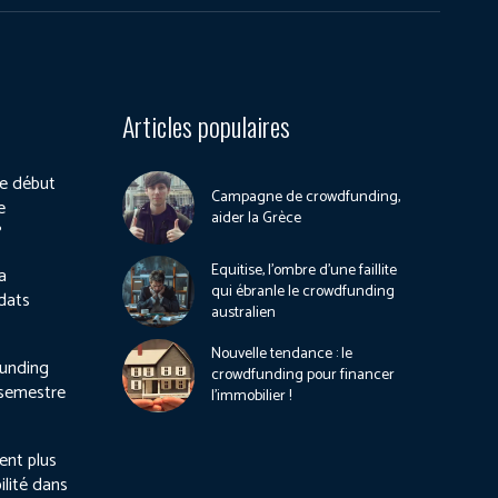
Articles populaires
e début
Campagne de crowdfunding,
e
aider la Grèce
?
Equitise, l’ombre d’une faillite
a
qui ébranle le crowdfunding
dats
australien
Nouvelle tendance : le
unding
crowdfunding pour financer
 semestre
l’immobilier !
ient plus
ilité dans