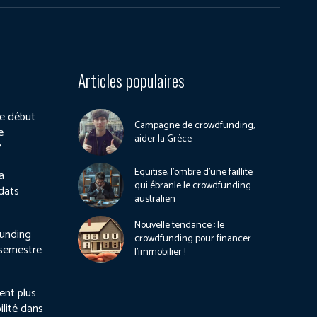
Articles populaires
e début
Campagne de crowdfunding,
e
aider la Grèce
?
Equitise, l’ombre d’une faillite
a
qui ébranle le crowdfunding
dats
australien
Nouvelle tendance : le
unding
crowdfunding pour financer
 semestre
l’immobilier !
ient plus
ilité dans