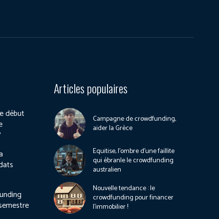
Articles populaires
e début
Campagne de crowdfunding,
e
aider la Grèce
?
Equitise, l’ombre d’une faillite
a
qui ébranle le crowdfunding
dats
australien
Nouvelle tendance : le
unding
crowdfunding pour financer
 semestre
l’immobilier !